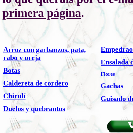
primera página
.
Empedrao
Arroz con garbanzos, pata,
rabo y oreja
Ensalada 
Botas
F
lores
Caldereta de cordero
Gachas
Chirulí
Guisado de
Duelos y quebrantos